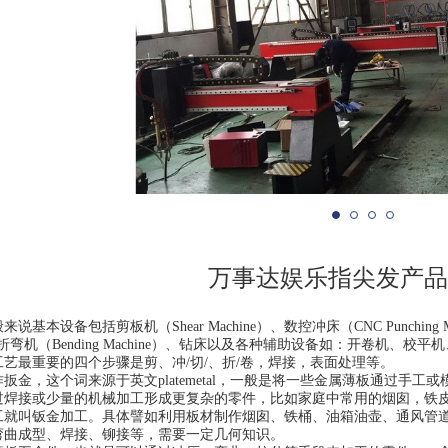
万事达娱乐指尖发产
说基本设备包括剪板机（Shear Machine）、数控冲床（CNC Punching 
）、折弯机（Bending Machine）、钻床以及各种辅助设备如：开卷机、
艺最重要的四个步骤是剪、冲/切/、折/卷，焊接，表面处理等。
扳金，这个词来源于英文platemetal，一般是将一些金属薄板通过手
过焊接或少量的机械加工形成更复杂的零件，比如家庭中常用的烟囱，铁
工就叫钣金加工。具体譬如利用板材制作烟囱、铁桶、油箱油壶、通风管
弯曲成型、焊接、铆接等，需要一定几何知识。