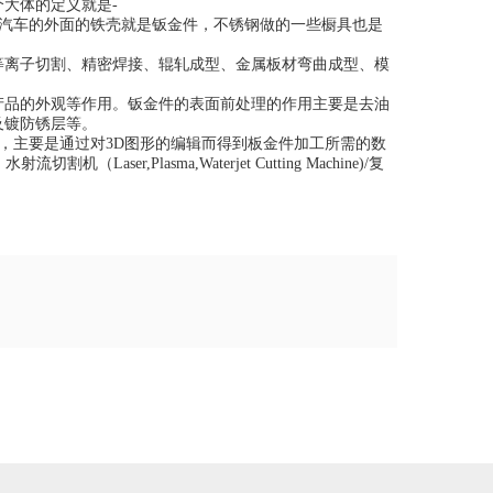
大体的定义就是-
说汽车的外面的铁壳就是钣金件，不锈钢做的一些橱具也是
等离子切割、精密焊接、辊轧成型、金属板材弯曲成型、模
产品的外观等作用。钣金件的表面前处理的作用主要是去油
及镀防锈层等。
等都有钣金件一项，主要是通过对3D图形的编辑而得到板金件加工所需的数
aser,Plasma,Waterjet Cutting Machine)/复
。