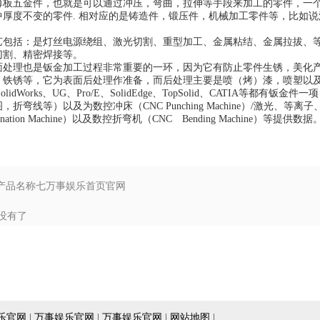
薄板五金件，也就是可以通过冲压，弯曲，拉伸等手段来加工的零件，一个
中厚度不变的零件. 相对应的是铸造件，锻压件，机械加工零件等，比如
艺包括：是灯丝电源绕组、激光切割、重型加工、金属粘结、金属拉拔、
切割、精密焊接等。
面处理也是钣金加工过程非常重要的一环，因为它有防止零件生锈，美化
，铁锈等，它为表面后处理作准备，而后处理主要是喷（烤）漆，喷塑以
olidWorks、UG、Pro/E、SolidEdge、TopSolid、CATIA
弯线等）以及为数控冲床（CNC Punching Machine）/激光、等离子、水射流切割机（L
nation Machine）以及数控折弯机（CNC Bending Machine）等提供数据
: 产品名称七万事娱乐首页官网
没有了
乐官网
|
万事娱乐官网
|
万事娱乐官网
|
网站地图
|