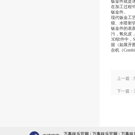
钣金件就是
在加工过程
钣金件。
现代钣金工
锻、水喷射
钣金件的表
污，氧化皮
3D软件中，S
据（如展开图，折
合机（Combi
上一篇 
下一篇：
万事娱乐官网
|
万事娱乐官网
|
万事娱